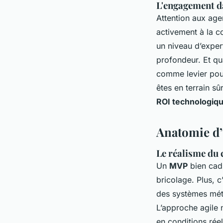
L'engagement da
Attention aux age
activement à la 
un niveau d’exper
profondeur. Et qua
comme levier po
êtes en terrain sû
ROI technologiq
Anatomie d’u
Le réalisme du
Un
MVP
bien cad
bricolage. Plus, 
des systèmes mét
L’approche agile n
en conditions réel