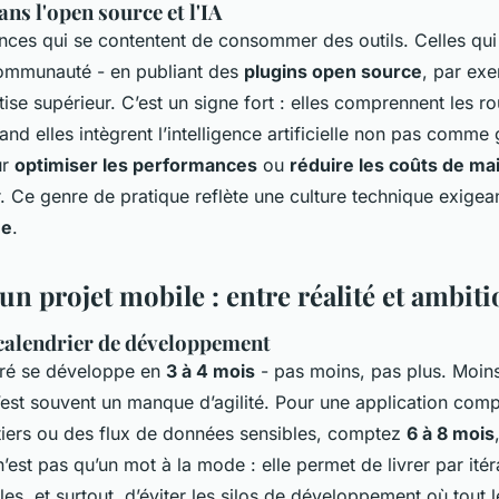
ns l'open source et l'IA
nces qui se contentent de consommer des outils. Celles qui
communauté - en publiant des
plugins open source
, par ex
tise supérieur. C’est un signe fort : elles comprennent les r
nd elles intègrent l’intelligence artificielle non pas comme
ur
optimiser les performances
ou
réduire les coûts de m
r. Ce genre de pratique reflète une culture technique exigea
ue
.
n projet mobile : entre réalité et ambit
 calendrier de développement
ré se développe en
3 à 4 mois
- pas moins, pas plus. Moins
c’est souvent un manque d’agilité. Pour une application comp
iers ou des flux de données sensibles, comptez
6 à 8 mois
’est pas qu’un mot à la mode : elle permet de livrer par itér
les, et surtout, d’éviter les silos de développement où tout