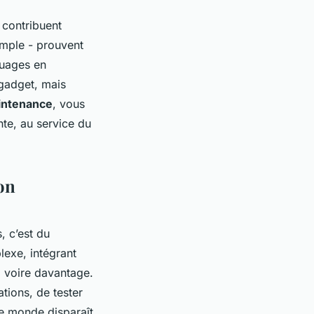
 contribuent
emple - prouvent
ouages en
 gadget, mais
aintenance
, vous
nte, au service du
ion
, c’est du
lexe, intégrant
, voire davantage.
ations, de tester
 le monde disparaît