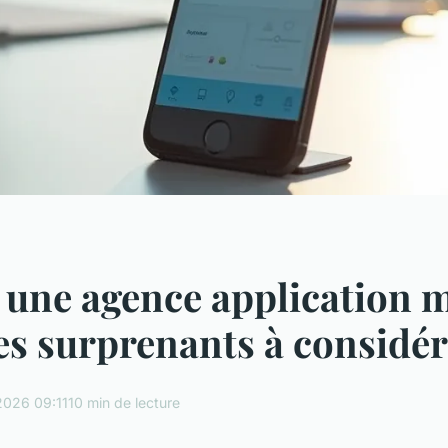
 une agence application m
res surprenants à considé
2026 09:11
10 min de lecture