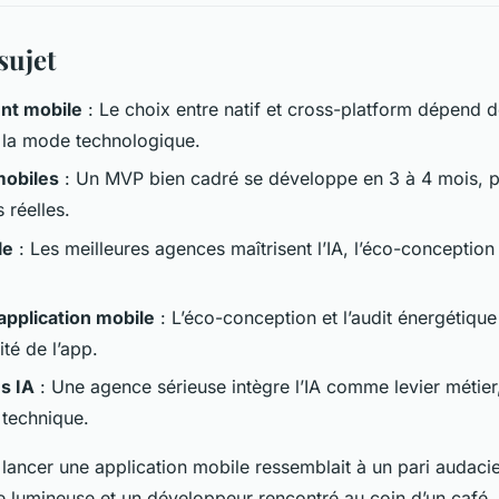
sujet
nt mobile
: Le choix entre natif et cross-platform dépend de
 la mode technologique.
mobiles
: Un MVP bien cadré se développe en 3 à 4 mois, priv
s réelles.
le
: Les meilleures agences maîtrisent l’IA, l’éco-conception
pplication mobile
: L’éco-conception et l’audit énergétique
té de l’app.
s IA
: Une agence sérieuse intègre l’IA comme levier méti
 technique.
ù lancer une application mobile ressemblait à un pari audaci
e lumineuse et un développeur rencontré au coin d’un café. 