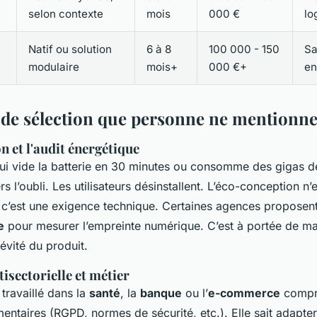
selon contexte
mois
000 €
lo
Natif ou solution
6 à 8
100 000 - 150
Sa
modulaire
mois+
000 €+
en
s de sélection que personne ne mentionn
n et l'audit énergétique
ui vide la batterie en 30 minutes ou consomme des gigas d
ers l’oubli. Les utilisateurs désinstallent. L’éco-conception n’
 c’est une exigence technique. Certaines agences proposen
e
pour mesurer l’empreinte numérique. C’est à portée de mai
évité du produit.
isectorielle et métier
travaillé dans la
santé
, la
banque
ou l’
e-commerce
compr
entaires (RGPD, normes de sécurité, etc.). Elle sait adapter