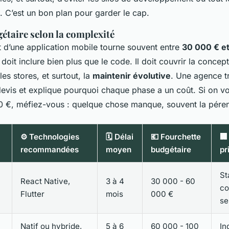
 C’est un bon plan pour garder le cap.
gétaire selon la complexité
t d’une application mobile tourne souvent entre
30 000 € e
x doit inclure bien plus que le code. Il doit couvrir la concept
les stores, et surtout, la
maintenir évolutive
. Une agence t
vis et explique pourquoi chaque phase a un coût. Si on vo
0 €, méfiez-vous : quelque chose manque, souvent la péren
⚙️ Technologies
🗓️ Délai
💶 Fourchette
🏢
recommandées
moyen
budgétaire
pr
St
React Native,
3 à 4
30 000 - 60
co
)
Flutter
mois
000 €
se
Natif ou hybride,
5 à 6
60 000 - 100
In