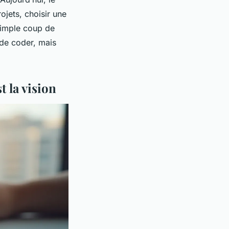
jets, choisir une
simple coup de
 de coder, mais
t la vision