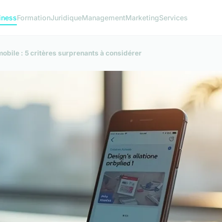
iness
Formation
Juridique
Management
Marketing
Services
obile : 5 critères surprenants à considérer