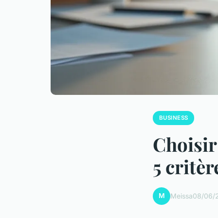
BUSINESS
Choisir
5 critè
M
Meissa
08/06/