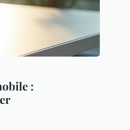
obile :
rer