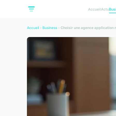
Accueil
Actu
Bus
Accueil
›
Business
›
Choisir une agence application m