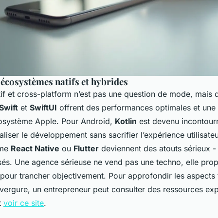
 écosystèmes natifs et hybrides
tif et cross-platform n’est pas une question de mode, mais d
Swift
et
SwiftUI
offrent des performances optimales et une 
cosystème Apple. Pour Android,
Kotlin
est devenu incontourn
liser le développement sans sacrifier l’expérience utilisateu
mme
React Native
ou
Flutter
deviennent des atouts sérieux - 
isés. Une agence sérieuse ne vend pas une techno, elle pro
pour trancher objectivement. Pour approfondir les aspects
nvergure, un entrepreneur peut consulter des ressources ex
t
voir ce site
.