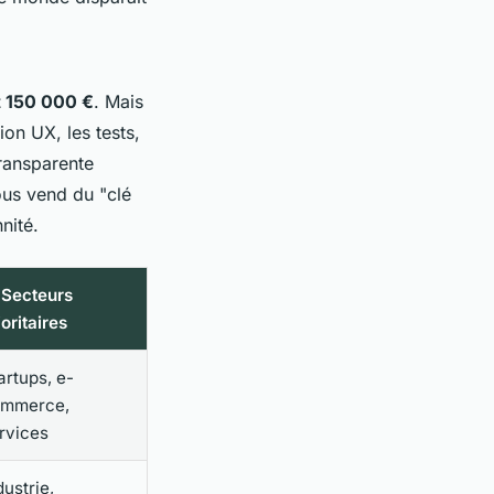
t 150 000 €
. Mais
ion UX, les tests,
ransparente
us vend du "clé
nité.
 Secteurs
ioritaires
artups, e-
mmerce,
rvices
dustrie,