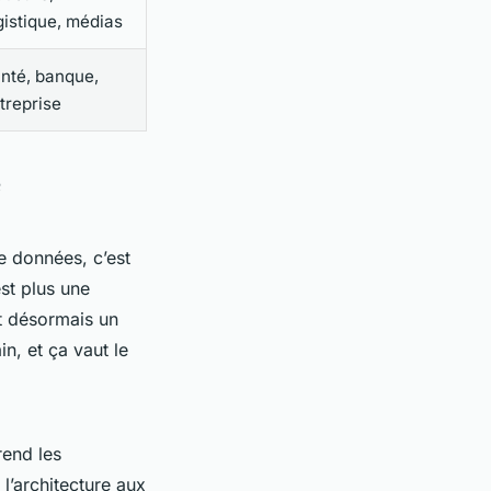
gistique, médias
nté, banque,
treprise
e
e données, c’est
est plus une
t désormais un
n, et ça vaut le
end les
 l’architecture aux