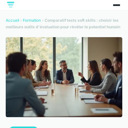
Accueil
›
Formation
›
Comparatif tests soft skills : choisir les
meilleurs outils d'évaluation pour révéler le potentiel humain