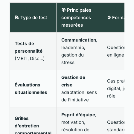
🎯 Principales
📝 Type de test
compétences
⚙️ Format
mesurées
Communication
,
Tests de
leadership,
Questionnai
personnalité
gestion du
en ligne
(MBTI, Disc...)
stress
Gestion de
Cas pratiqu
Évaluations
crise
,
digital, jeu d
situationnelles
adaptation, sens
rôle
de l’initiative
Esprit d’équipe
,
Grilles
motivation,
Questions
d’entretien
résolution de
standardisé
comportemental