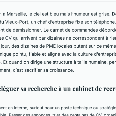
n à Marseille, le ciel est bleu mais l’humeur est grise. 
u Vieux-Port, un chef d’entreprise fixe son téléphone.
ient de démissionner. Le carnet de commandes déborde,
les CV qui arrivent par dizaines ne correspondent à rien
 jour, des dizaines de PME locales butent sur ce mêm
nique pointu, fiable et aligné avec la culture d’entrepr
. Et quand on dirige une structure à taille humaine, p
ement, c’est sacrifier sa croissance.
léguer sa recherche à un cabinet de rec
ent en interne, surtout pour un poste technique ou straté
ble. Passer des annonces, trier des centaines de CV, organ