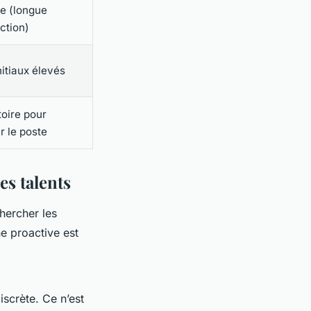
le (longue
ction)
nitiaux élevés
toire pour
r le poste
s talents
hercher les
he proactive est
scrète. Ce n’est