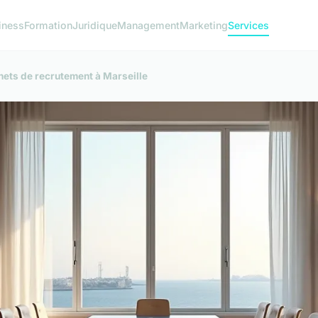
iness
Formation
Juridique
Management
Marketing
Services
nets de recrutement à Marseille