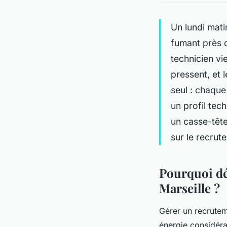
Un lundi mati
fumant près d
technicien v
pressent, et 
seul : chaque
un profil tech
un casse-tête
sur le recrut
Pourquoi dé
Marseille ?
Gérer un recrutem
énergie considéra