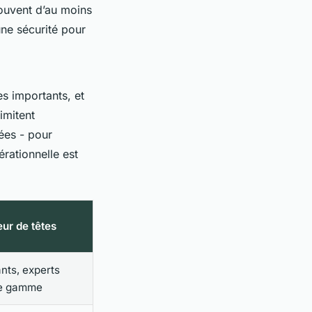
ouvent d’au moins
une sécurité pour
es importants, et
imitent
ées - pour
érationnelle est
ur de têtes
ants, experts
de gamme