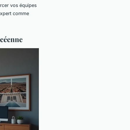
orcer vos équipes
g expert comme
océenne