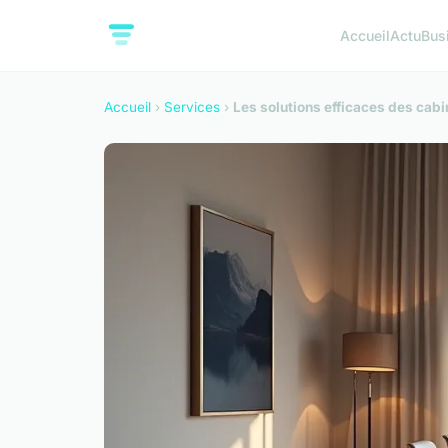
Accueil
Actu
Bus
Accueil
›
Services
›
Les solutions efficaces des cabi