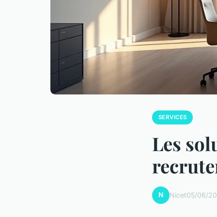
SERVICES
Les sol
recrute
N
Nicet
05/06/20