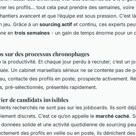
rer les profils… tout cela peut prendre des semaines, voire
hantiers avancent et que l’équipe est sous pression. C’est l
en jeu. Grâce à un
sourcing actif
et continu, ces experts peu
nne en
trois semaines
- un gain de temps énorme pour un d
s sur des processus chronophages
 la productivité. Et chaque jour perdu à recruter, c’est un j
ale. Un cabinet marseillais sérieux ne se contente pas de pos
au, contacte des profils en poste, prospecte activement. Ré
és, pré-sélectionnés, présentés rapidement.
ier de candidats invisibles
lents recherchés ne sont pas sur les jobboards. Ils sont déj
plement discrets. C’est ce qu’on appelle le
marché caché
. S
données solide et une activité quotidienne de sourcing peu
ectement des profils en veille ou en poste, ils dénichent d