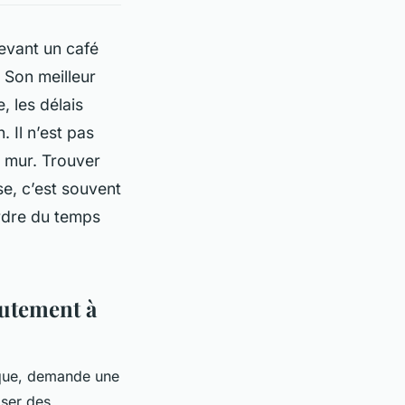
Devant un café
 Son meilleur
 les délais
. Il n’est pas
e mur. Trouver
ise, c’est souvent
erdre du temps
rutement à
gique, demande une
iser des