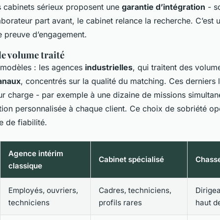
s cabinets sérieux proposent une
garantie d’intégration
- s
laborateur part avant, le cabinet relance la recherche. C’est 
une preuve d’engagement.
 le volume traité
modèles : les agences
industrielles
, qui traitent des volum
sanaux
, concentrés sur la qualité du matching. Ces derniers l
ur charge - par exemple à une dizaine de missions simultan
ntion personnalisée à chaque client. Ce choix de sobriété op
de fiabilité.
Agence intérim
Cabinet spécialisé
Chasse
classique
Employés, ouvriers,
Cadres, techniciens,
Dirige
techniciens
profils rares
haut 