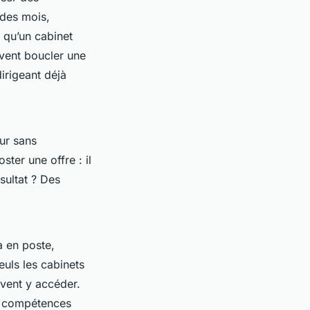
 des mois,
à qu’un cabinet
vent boucler une
irigeant déjà
our sans
ter une offre : il
sultat ? Des
à en poste,
euls les cabinets
vent y accéder.
es compétences