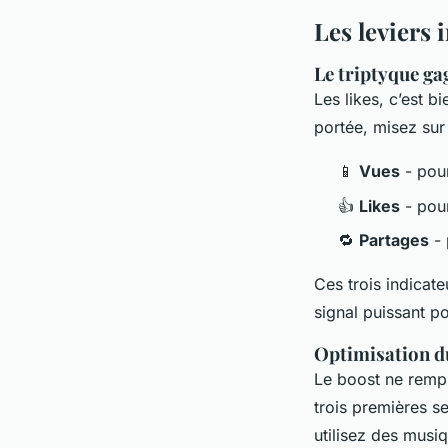
Les leviers 
Le triptyque ga
Les likes, c’est b
portée, misez sur t
📱
Vues
- pour
👍
Likes
- pour
🔁
Partages
- 
Ces trois indicat
signal puissant po
Optimisation du
Le boost ne rempla
trois premières s
utilisez des musi