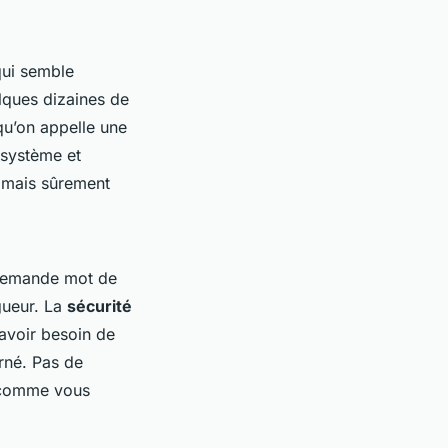
qui semble
lques dizaines de
 qu’on appelle une
 système et
t mais sûrement
 demande mot de
gueur. La
sécurité
 avoir besoin de
rné. Pas de
e comme vous