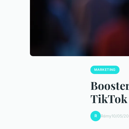
MARKETING
Booster
TikTok 
R
Rémy
10/05/20