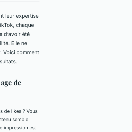
t leur expertise
TikTok, chaque
e d’avoir été
ité. Elle ne
r. Voici comment
sultats.
mage de
rs de likes ? Vous
ntenu semble
re impression est