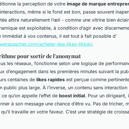
nditionne la perception de votre
image de marque entrepren
’interactions, même si le fond est bon, passe souvent inape
tée attire naturellement l’œil - comme une vitrine bien écla
amique est exploitable, à condition d’agir avec discernem
immédiat à vos contenus, il est tout à fait possible d’
werspascher.com/acheter-des-likes-tiktok/
.
rithme pour sortir de l'anonymat
s les réseaux, fonctionne selon une logique de performanc
ux d’engagement dans les premières minutes suivant la publ
urs centaines de
likes rapides
est perçue comme pertinente.
n public plus large. À l’inverse, un contenu sans interactio
 ce qu’on appelle l’effet de
boost initial
. Pour un dirigeant, i
nner à son message une chance d’être vu. Pas de tricher, 
qu’il travaille en votre faveur. C’est une stratégie de crois