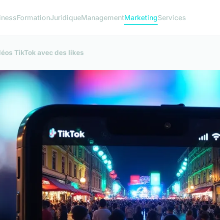
iness
Formation
Juridique
Management
Marketing
Services
déos TikTok avec des likes