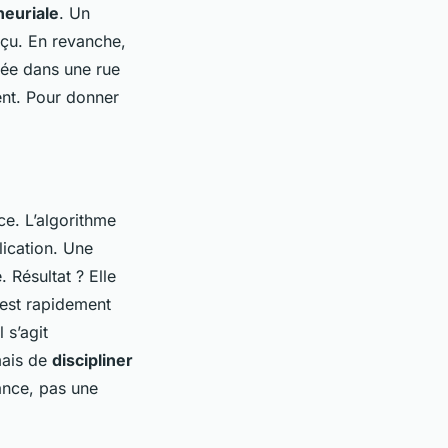
euriale
. Un
rçu. En revanche,
irée dans une rue
ent. Pour donner
e. L’algorithme
ication. Une
 Résultat ? Elle
n est rapidement
l s’agit
mais de
discipliner
sance, pas une