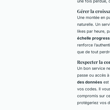
une fois perdue, c
Gérer la croiss
Une montée en pui
naturelle. Un ser
likes par heure, 
échelle progres
renforce l’authen
que de tout perdr
Respecter la co
Un bon service ne
passe ou accès à 
des données
est 
vos codes. Il vou
compromis sur ce 
protégeriez vos 