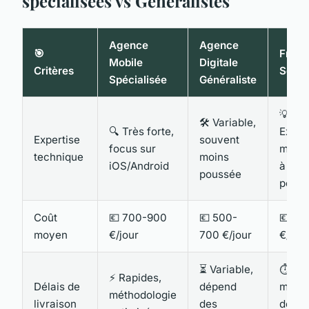
spécialisées vs Généralistes
Agence
Agence
🎯
Freel
Mobile
Digitale
Critères
Senio
Spécialisée
Généraliste
💡
🛠️ Variable,
🔍 Très forte,
Excel
Expertise
souvent
focus sur
mais l
technique
moins
iOS/Android
à une
poussée
perso
Coût
💶 700-900
💶 500-
💶 50
moyen
€/jour
700 €/jour
€/jour
⏳ Variable,
⏱️ Ra
⚡ Rapides,
Délais de
dépend
mais
méthodologie
livraison
des
dépen